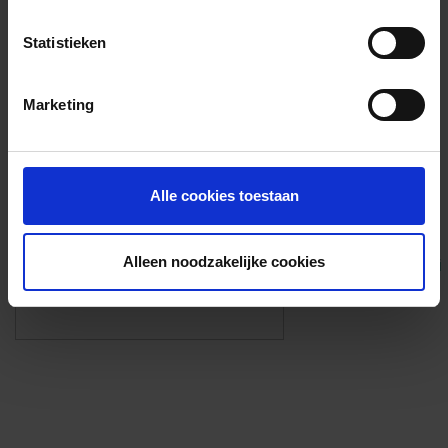
Voorzieningen
Statistieken
{{fac.name}}
Marketing
Foto’s ({{photos.length}})
Alle cookies toestaan
Alleen noodzakelijke cookies
Eigen foto’s i