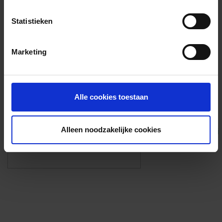
Voorzieningen
Statistieken
{{fac.name}}
Marketing
Foto’s ({{photos.length}})
Alle cookies toestaan
Alleen noodzakelijke cookies
Eigen foto’s i