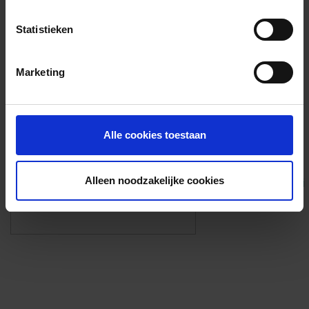
Voorzieningen
Statistieken
{{fac.name}}
Marketing
Foto’s ({{photos.length}})
Alle cookies toestaan
Alleen noodzakelijke cookies
Eigen foto’s i