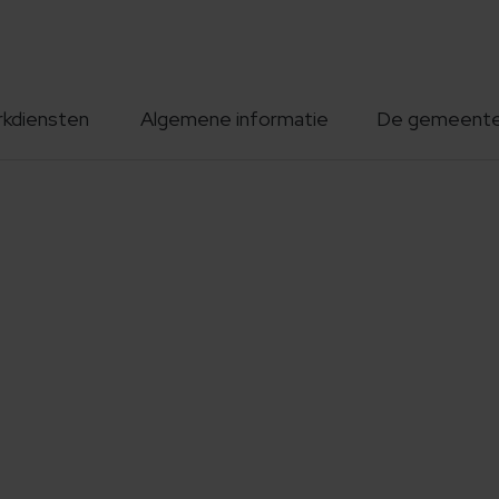
rkdiensten
Algemene informatie
De gemeent