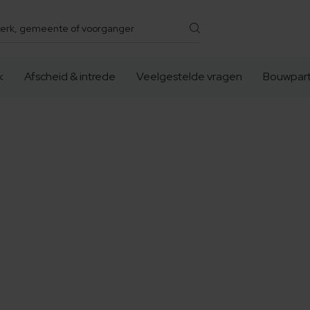
k
Afscheid & intrede
Veelgestelde vragen
Bouwpart