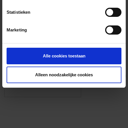
Voorzieningen
Statistieken
{{fac.name}}
Marketing
Foto’s ({{photos.length}})
Alle cookies toestaan
Alleen noodzakelijke cookies
Eigen foto’s i