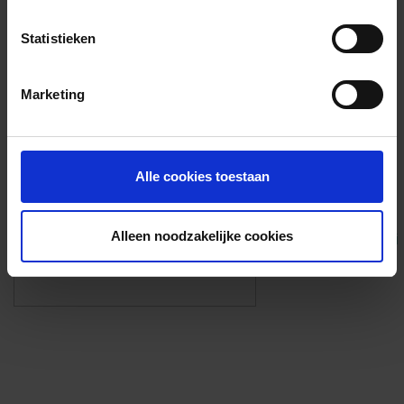
Voorzieningen
Statistieken
{{fac.name}}
Marketing
Foto’s ({{photos.length}})
Alle cookies toestaan
Alleen noodzakelijke cookies
Eigen foto’s i