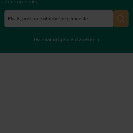
Zoek op plaats
Zoeken
Zoeken
Ga naar uitgebreid zoeken