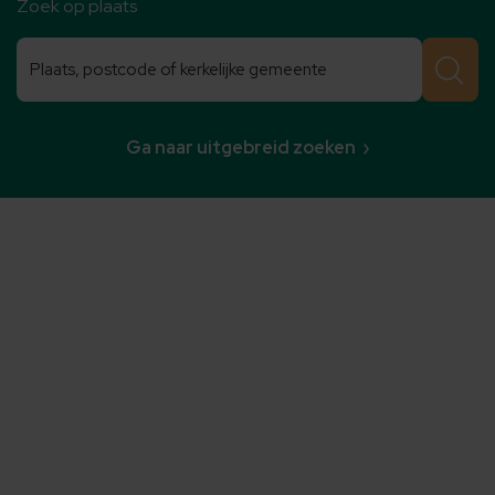
Zoek op plaats
Zoeken
Zoeken
Ga naar uitgebreid zoeken