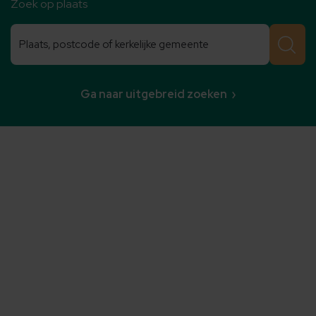
Zoek op plaats
Zoeken
Zoeken
Ga naar uitgebreid zoeken