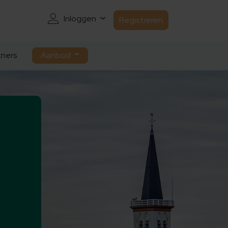
Inloggen
Registreren
ners
Aanbod