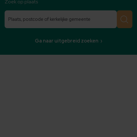
Zoek op plaats
Zoeken
Zoeken
Ga naar uitgebreid zoeken