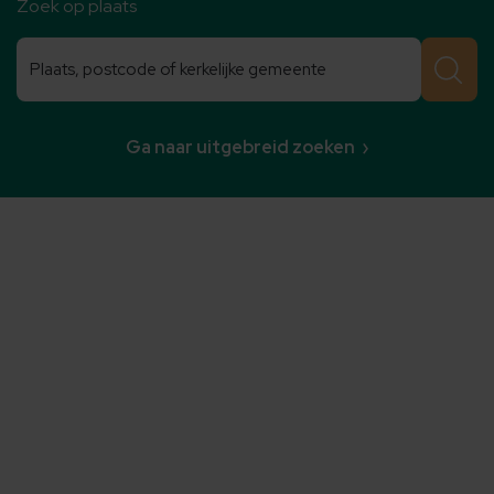
Zoek op plaats
Zoeken
Zoeken
Ga naar uitgebreid zoeken