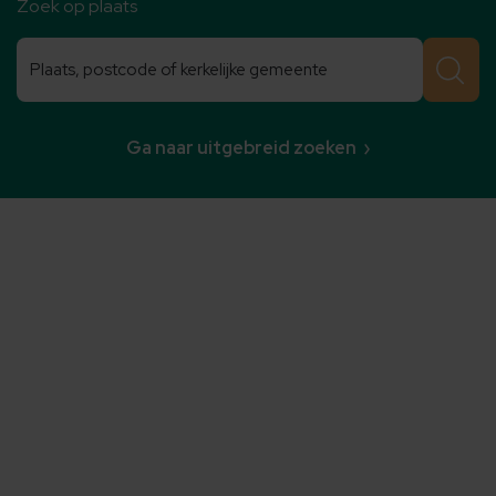
Zoek op plaats
Zoeken
Zoeken
Ga naar uitgebreid zoeken