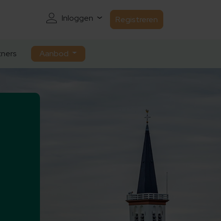
Inloggen
Registreren
ners
Aanbod