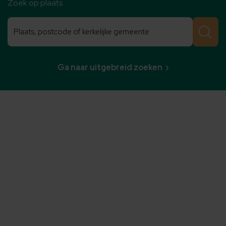
Zoek op plaats
Zoeken
Zoeken
Ga naar uitgebreid zoeken