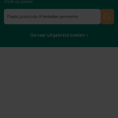
Zoek op plaats
Zoeken
Zoeken
Ga naar uitgebreid zoeken