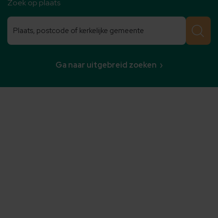
Zoek op plaats
Zoeken
Zoeken
Ga naar uitgebreid zoeken